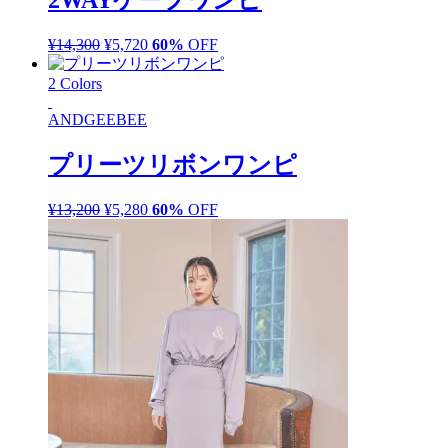
2WAYケープワンピ
¥
14,300
元
¥
5,720
現
60%
OFF
の
在
2 Colors
価
の
格
価
ANDGEEBEE
は
格
¥14,300
は
プリーツリボンワンピ
で
¥5,720
し
で
¥
13,200
元
¥
5,280
現
60%
OFF
た。
す。
の
在
価
の
格
価
は
格
¥13,200
は
で
¥5,280
し
で
た。
す。