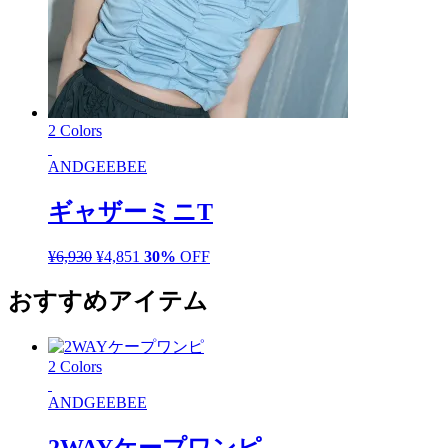
2 Colors
ANDGEEBEE
ギャザーミニT
¥
6,930
元
¥
4,851
現
30%
OFF
の
在
おすすめアイテム
価
の
格
価
は
格
¥6,930
は
2 Colors
で
¥4,851
し
で
ANDGEEBEE
た。
す。